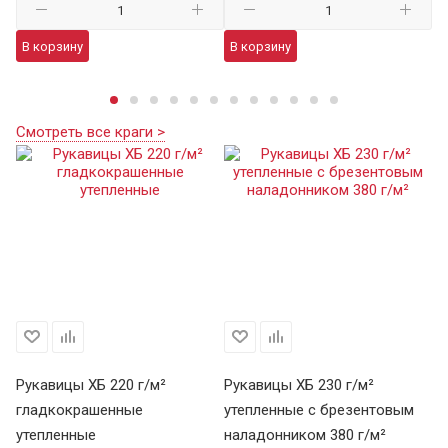
В корзину
В корзину
В
Смотреть все краги >
Рукавицы ХБ 220 г/м²
Рукавицы ХБ 230 г/м²
гладкокрашенные
утепленные с брезентовым
утепленные
наладонником 380 г/м²