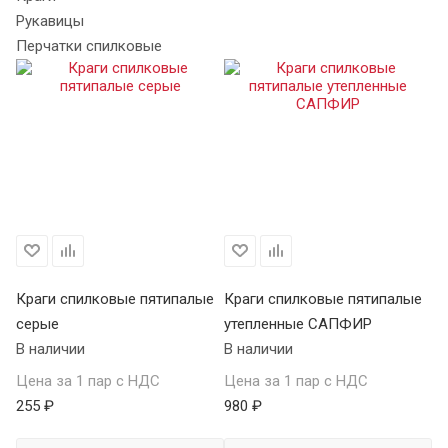
Рукавицы
Перчатки спилковые
е
Краги спилковые пятипалые
Краги спилковые пятипалые
Кр
серые
утепленные САПФИР
Т
В наличии
В наличии
В 
Цена за 1 пар с НДС
Цена за 1 пар с НДС
Це
255 ₽
980 ₽
37