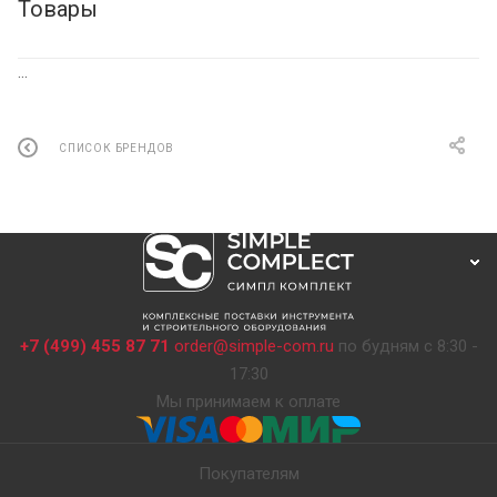
Товары
...
СПИСОК БРЕНДОВ
+7 (499) 455 87 71
order@simple-com.ru
по будням с 8:30 -
17:30
Мы принимаем к оплате
Покупателям