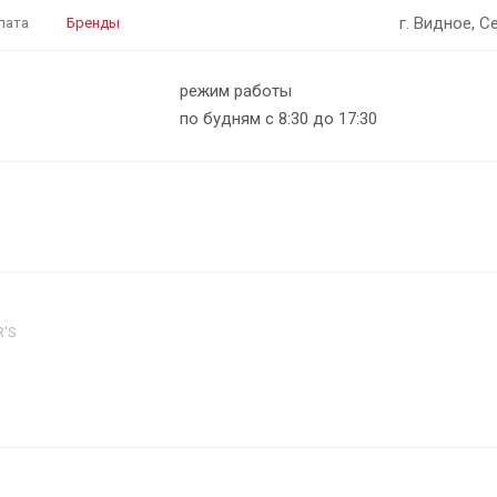
г. Видное, С
лата
Бренды
режим работы
по будням с 8:30 до 17:30
R'S