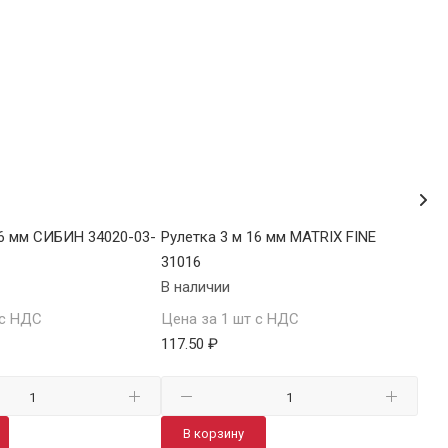
16 мм СИБИН 34020-03-
Рулетка 3 м 16 мм MATRIX FINE
Рул
31016
340
В наличии
В н
 с НДС
Цена за 1 шт с НДС
Цен
117.50 ₽
119
В корзину
В