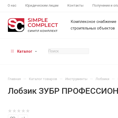
О нас
Юридическим лицам
Контакты
Получение и оп
Комплексное снабжение
строительных объектов
Каталог
—
—
—
—
Главная
Каталог товаров
Инструменты
Лобзики
Лобзик ЗУБР ПРОФЕССИОН