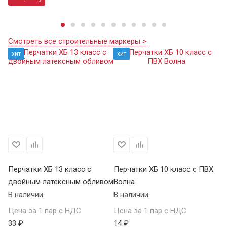
Смотреть все строительные маркеры >
хит
хит
Перчатки ХБ 13 класс с
Перчатки ХБ 10 класс с ПВХ
Пе
двойным латексным обливом
Волна
П
В наличии
В наличии
В 
Цена за 1 пар с НДС
Цена за 1 пар с НДС
Це
33 ₽
14 ₽
59