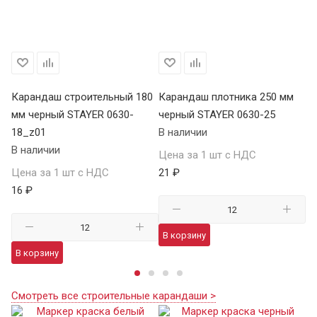
80
Карандаш строительный 180
Карандаш плотника 250 мм
Ка
мм черный STAYER 0630-
черный STAYER 0630-25
че
18_z01
В наличии
1
В наличии
В 
Цена за 1 шт с НДС
Цена за 1 шт с НДС
21 ₽
Це
16 ₽
35
В корзину
В корзину
В
Смотреть все строительные карандаши >