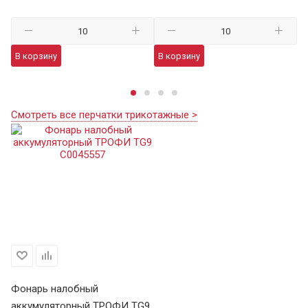
В корзину
В корзину
В
Смотреть все перчатки трикотажные >
Фонарь налобный
аккумуляторный ТРОФИ TG9