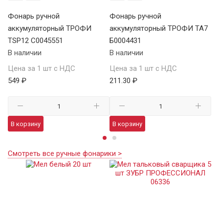
Фонарь ручной
Фонарь ручной
Ф
аккумуляторный ТРОФИ
аккумуляторный ТРОФИ TA7
а
TSP12 C0045551
Б0004431
В 
В наличии
В наличии
Це
Цена за 1 шт с НДС
Цена за 1 шт с НДС
1 
549 ₽
211.30 ₽
В
В корзину
В корзину
Смотреть все ручные фонарики >