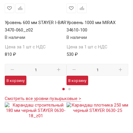
Уровень 600 мм STAYER I-BAR
Уровень 1000 мм MIRAX
Ур
3470-060_z02
34610-100
SA
В наличии
В наличии
В 
Цена за 1 шт с НДС
Цена за 1 шт с НДС
Це
810 ₽
530 ₽
7 
В корзину
В корзину
В
Смотреть все уровни пузырьковые >