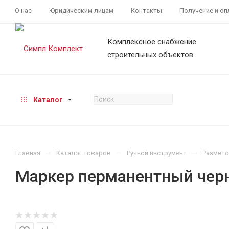
О нас
Юридическим лицам
Контакты
Получение и оп
Комплексное снабжение
строительных объектов
Каталог
—
—
—
Главная
Каталог товаров
Ручной инструмент
Размет
Маркер перманентный чер