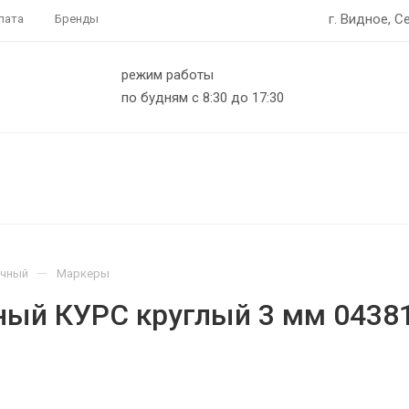
г. Видное, С
лата
Бренды
режим работы
по будням с 8:30 до 17:30
—
очный
Маркеры
ный КУРС круглый 3 мм 0438