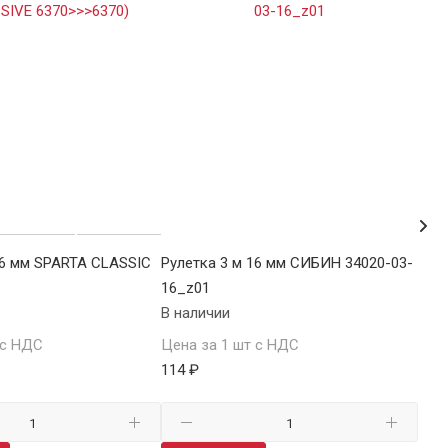
16 мм SPARTA CLASSIC
Рулетка 3 м 16 мм СИБИН 34020-03-
Руле
16_z01
310
В наличии
В н
 с НДС
Цена за 1 шт с НДС
Цен
114 ₽
117.