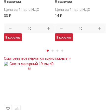
В наличии
В наличии
В 
Цена за 1 пар с НДС
Цена за 1 пар с НДС
Це
33 ₽
14 ₽
59
В корзину
В корзину
В
Смотреть все перчатки трикотажные >