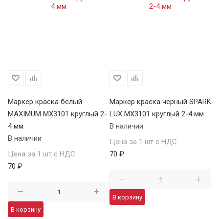
Р
Маркер краска белый
Маркер краска черный SPARK
М
MAXIMUM MX3101 круглый 2-
LUX MX3101 круглый 2-4 мм
че
4 мм
В наличии
04
В наличии
В 
Цена за 1 шт с НДС
Цена за 1 шт с НДС
70 ₽
Це
70 ₽
41
В корзину
В корзину
В