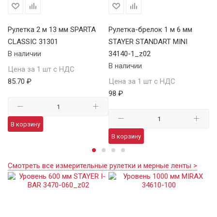
Рулетка 2 м 13 мм SPARTA
Рулетка-брелок 1 м 6 мм
Ру
CLASSIC 31301
STAYER STANDART MINI
CL
В наличии
34140-1_z02
В 
В наличии
Цена за 1 шт с НДС
Це
85.70 ₽
Цена за 1 шт с НДС
11
98 ₽
В корзину
В
В корзину
Смотреть все измерительные рулетки и мерные ленты >