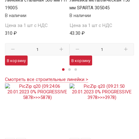
19005
мм SPARTA 305045
м
В наличии
В наличии
В 
Цена за 1 шт с НДС
Цена за 1 шт с НДС
Це
310 ₽
43.30 ₽
91
В корзину
В корзину
В
Смотреть все строительные линейки >