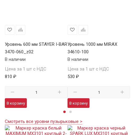
Уровень 600 мм STAYER I-BAR
Уровень 1000 мм MIRAX
Ур
3470-060_z02
34610-100
SA
В наличии
В наличии
В 
Цена за 1 шт с НДС
Цена за 1 шт с НДС
Це
810 ₽
530 ₽
7 
В корзину
В корзину
В
Смотреть все уровни пузырьковые >