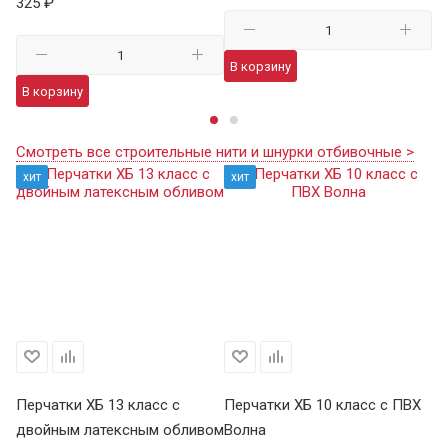
325 ₽
В корзину
В
В корзину
Смотреть все строительные нити и шнурки отбивочные >
хит
хит
Перчатки ХБ 13 класс с
Перчатки ХБ 10 класс с ПВХ
Пе
двойным латексным обливом
Волна
П