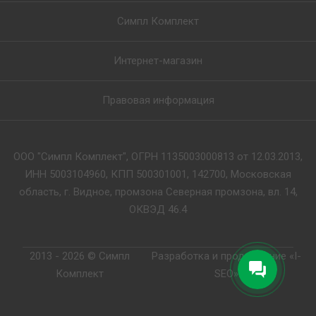
Симпл Комплект
Интернет-магазин
Правовая информация
ООО "Симпл Комплект", ОГРН 1135003000813 от 12.03.2013,
ИНН 5003104960, КПП 500301001, 142700, Московская
область, г. Видное, промзона Северная промзона, вл. 14,
ОКВЭД 46.4
2013 - 2026 © Симпл
Разработка и продвижение «I-
Комплект
SEO»