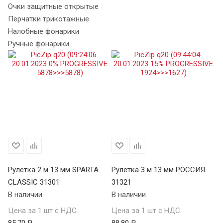
Очки защитные открытые
Перчатки трикотажные
Налобные фонарики
Ручные фонарики
Рулетка 2 м 13 мм SPARTA
Рулетка 3 м 13 мм РОССИЯ
Ру
CLASSIC 31301
31321
S
В наличии
В наличии
34
В 
Цена за 1 шт с НДС
Цена за 1 шт с НДС
85.70 ₽
88.80 ₽
Це