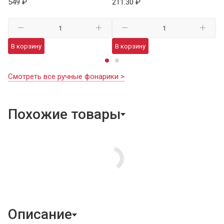
549 ₽
211.30 ₽
В
В корзину
В корзину
Смотреть все ручные фонарики >
Похожие товары
Описание