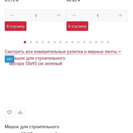
98
В корзину
В корзину
В
Смотреть все измерительные рулетки и мерные ленты >
хит
Мешок для строительного