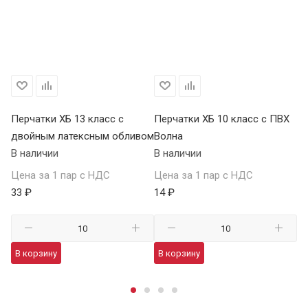
Перчатки ХБ 13 класс с
Перчатки ХБ 10 класс с ПВХ
Пе
двойным латексным обливом
Волна
П
В наличии
В наличии
В 
Цена за 1 пар с НДС
Цена за 1 пар с НДС
Це
33 ₽
14 ₽
59
В корзину
В корзину
В