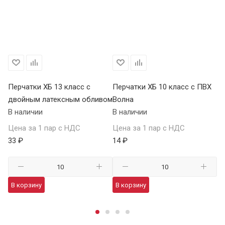
Перчатки ХБ 13 класс с
Перчатки ХБ 10 класс с ПВХ
Пе
двойным латексным обливом
Волна
П
В наличии
В наличии
В 
Цена за 1 пар с НДС
Цена за 1 пар с НДС
Це
33 ₽
14 ₽
59
В корзину
В корзину
В