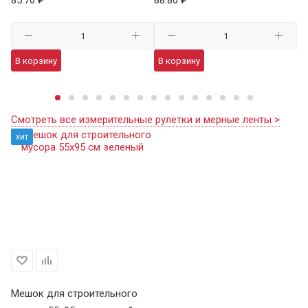
98
В корзину
В корзину
В
Смотреть все измерительные рулетки и мерные ленты >
хит
Мешок для строительного