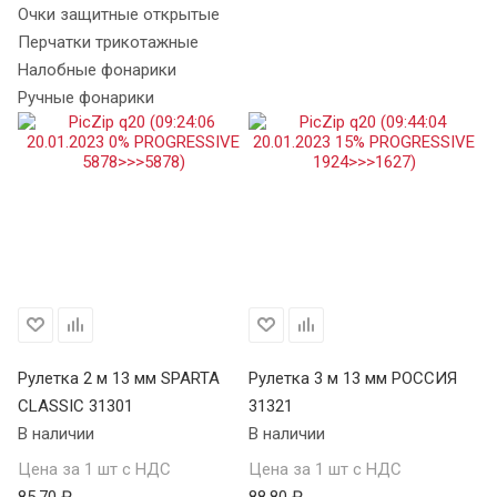
Очки защитные открытые
Перчатки трикотажные
Налобные фонарики
Ручные фонарики
Рулетка 2 м 13 мм SPARTA
Рулетка 3 м 13 мм РОССИЯ
Ру
CLASSIC 31301
31321
S
В наличии
В наличии
34
В 
Цена за 1 шт с НДС
Цена за 1 шт с НДС
85.70 ₽
88.80 ₽
Це