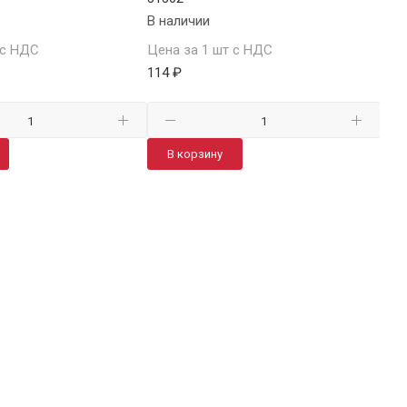
В наличии
В н
 с НДС
Цена за 1 шт с НДС
Цен
114 ₽
117.
В корзину
В