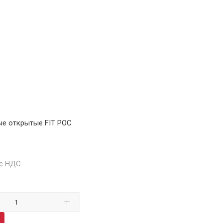
ые открытые FIT РОС
 с НДС