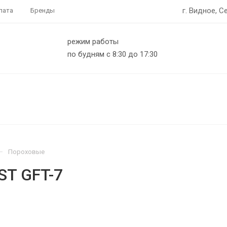
г. Видное, С
лата
Бренды
режим работы
по будням с 8:30 до 17:30
—
Пороховые
ST GFT-7