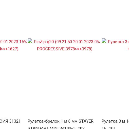
ССИЯ 31321
Рулетка-брелок 1 м 6 мм STAYER
Рулетка 3 м 
STANDART MINI 34140-1_z02
16_z01