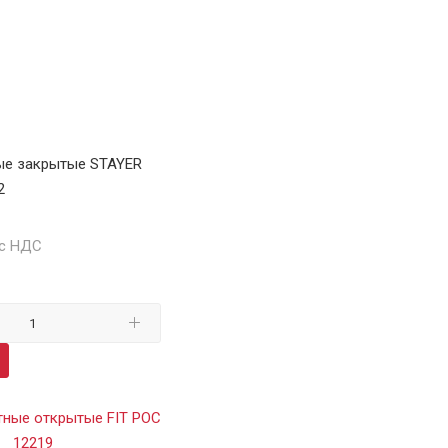
ые закрытые STAYER
2
 с НДС