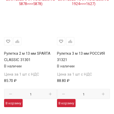
Рулетка 2 м 13 мм SPARTA
Рулетка 3 м 13 мм РОССИЯ
Ру
CLASSIC 31301
31321
S
В наличии
В наличии
34
В 
Цена за 1 шт с НДС
Цена за 1 шт с НДС
85.70 ₽
88.80 ₽
Це
98
В корзину
В корзину
В