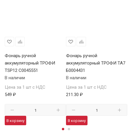
Фонарь ручной
Фонарь ручной
Ф
аккумуляторный ТРОФИ
аккумуляторный ТРОФИ TA7
а
TSP12 C0045551
Б0004431
В 
В наличии
В наличии
Це
Цена за 1 шт с НДС
Цена за 1 шт с НДС
1 
549 ₽
211.30 ₽
В
В корзину
В корзину