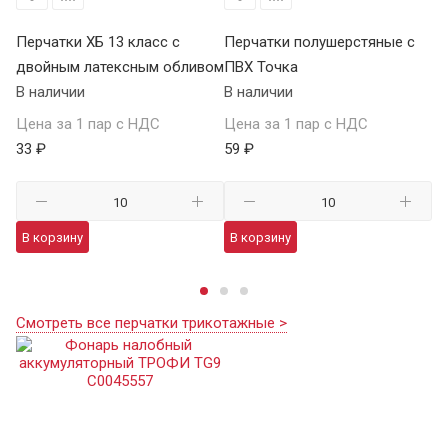
Перчатки ХБ 13 класс с
Перчатки полушерстяные с
Пе
двойным латексным обливом
ПВХ Точка
Т
В наличии
В наличии
В 
Цена за 1 пар с НДС
Цена за 1 пар с НДС
Це
33 ₽
59 ₽
13
В корзину
В корзину
В
Смотреть все перчатки трикотажные >