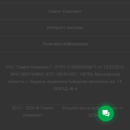
Симпл Комплект
Интернет-магазин
Правовая информация
ООО "Симпл Комплект", ОГРН 1135003000813 от 12.03.2013,
ИНН 5003104960, КПП 500301001, 142700, Московская
область, г. Видное, промзона Северная промзона, вл. 14,
ОКВЭД 46.4
2013 - 2026 © Симпл
Разработка и продвижение «I-
Комплект
SEO»