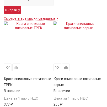
В корзину
Смотреть все маски сварщика >
Краги спилковые пятипалые
Краги спилковые пятипалые
Кр
ТРЕК
серые
у
В наличии
В наличии
В 
Цена за 1 пар с НДС
Цена за 1 пар с НДС
Це
377 ₽
255 ₽
98