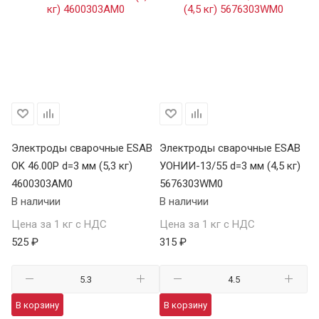
Электроды сварочные ESAB
Электроды сварочные ESAB
Э
)
OK 46.00Р d=3 мм (5,3 кг)
УОНИИ-13/55 d=3 мм (4,5 кг)
OK
4600303AM0
5676303WM0
4
В наличии
В наличии
В 
Цена за 1 кг с НДС
Цена за 1 кг с НДС
Це
525 ₽
315 ₽
51
В корзину
В корзину
В