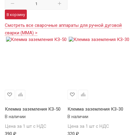
В корзину
Смотреть все сварочные аппараты для ручной дуговой
сварки (MMA) >
Клемма заземления КЗ-50
Клемма заземления КЗ-30
К
В наличии
В наличии
КЗ
В 
Цена за 1 шт с НДС
Цена за 1 шт с НДС
390 ₽
320 ₽
Це