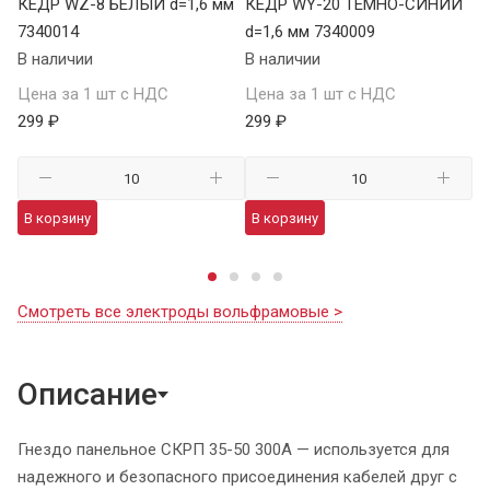
КЕДР WZ-8 БЕЛЫЙ d=1,6 мм
КЕДР WY-20 ТЕМНО-СИНИЙ
К
7340014
d=1,6 мм 7340009
мм
В наличии
В наличии
В 
Цена за 1 шт с НДС
Цена за 1 шт с НДС
Це
299 ₽
299 ₽
29
В корзину
В корзину
В
Смотреть все электроды вольфрамовые >
Описание
Гнездо панельное СКРП 35-50 300А — используется для
надежного и безопасного присоединения кабелей друг с