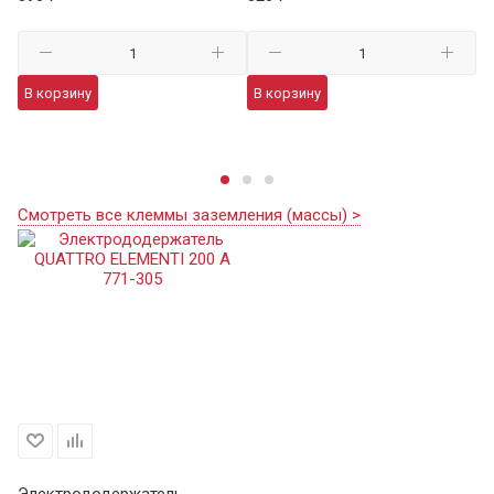
29
В корзину
В корзину
В
Смотреть все клеммы заземления (массы) >
Электрододержатель