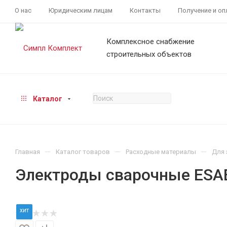
О нас
Юридическим лицам
Контакты
Получение и оп
Комплексное снабжение
строительных объектов
Каталог
—
—
—
Главная
Каталог товаров
Расходные материалы
Для 
Электроды сварочные ESAB
хит
хит