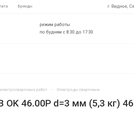
г. Видное, С
лата
Бренды
режим работы
по будням с 8:30 до 17:30
—
электросварочных работ
Электроды сварочные
 OK 46.00Р d=3 мм (5,3 кг) 