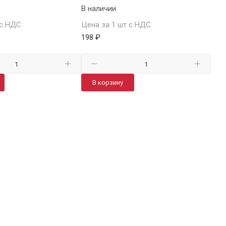
В наличии
В н
 с НДС
Цена за 1 шт с НДС
Цен
198 ₽
206.
В корзину
В