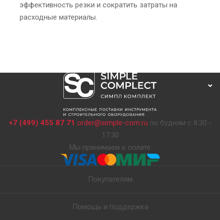
эффективность резки и сократить затраты на
расходные материалы.
+7 (499) 455 87 71
order@simple-com.ru
по будням с 8:30 -
17:30
Мы принимаем к оплате
Покупателям
Помощь и поддержка