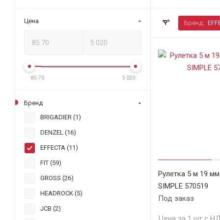
Цена
Бренд:
EFF
85.70
5 020
Бренд
BRIGADIER (
1
)
DENZEL (
16
)
EFFECTA (
11
)
FIT (
59
)
Рулетка 5 м 19 м
GROSS (
26
)
SIMPLE 570519
HEADROCK (
5
)
Под заказ
JCB (
2
)
Цена за 1 шт с Н