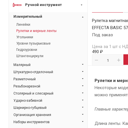
Ручной инструмент
Измерительный
Рулетка магнитна
Линейки
EFFECTA BASIC 5
Рулетки и мерные ленты
Под заказ
Угольники
Уровни пузырьковые
Цена за 1 шт с Н
Гидроуровни
490 ₽
Штангенциркули
Малярный
Штукатурно-отделочный
Разметочный
Рулетки и мер
Резьбонарезной
Некоторые модел
Столярный и слесарный
можно применять
Ударно-забивной
Шарнирно-губцевый
Главные характе
Организация хранения
Наборы инструментов
Длина ленты. К