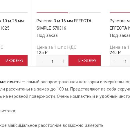
я 10 м 25 мм
Рулетка 3 м 16 мм EFFECTA
Рулетка м
71025
SIMPLE 570316
EFFECTA 
Под заказ
Под зака
ДС
Цена за 1 шт с НДС
Цена за 1
125 ₽
240 ₽
В корзину
В корзину
ные ленты
— самый распространённая категория измерительног
и рассчитаны на замер до 100 м. Представляют из себя скруче
 на неровной поверхности. Очень компактный и удобный инстру
ристики
:
акое максимальное расстояние возможно измерить