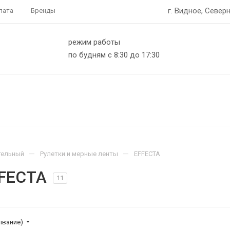
г. Видное, Северн
лата
Бренды
режим работы
по будням с 8:30 до 17:30
—
—
тельный
Рулетки и мерные ленты
EFFECTA
FFECTA
11
ывание)