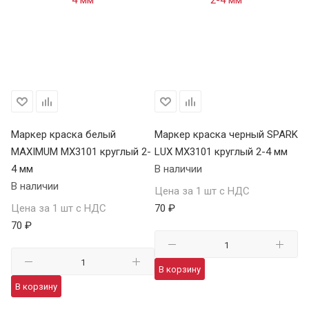
Р
Маркер краска белый
Маркер краска черный SPARK
М
MAXIMUM MX3101 круглый 2-
LUX MX3101 круглый 2-4 мм
че
4 мм
В наличии
04
В наличии
В 
Цена за 1 шт с НДС
Цена за 1 шт с НДС
70 ₽
Це
70 ₽
41
В корзину
В корзину
В