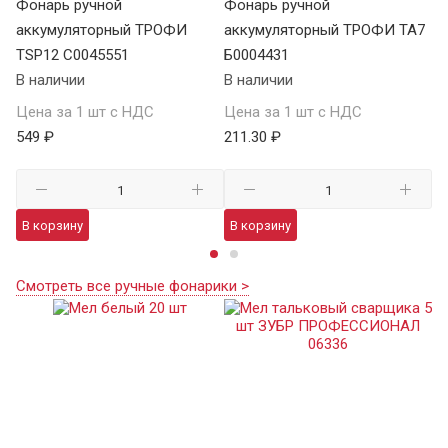
Фонарь ручной
Фонарь ручной
Ф
аккумуляторный ТРОФИ
аккумуляторный ТРОФИ TA7
а
TSP12 C0045551
Б0004431
В 
В наличии
В наличии
Це
Цена за 1 шт с НДС
Цена за 1 шт с НДС
1 
549 ₽
211.30 ₽
В
В корзину
В корзину
Смотреть все ручные фонарики >