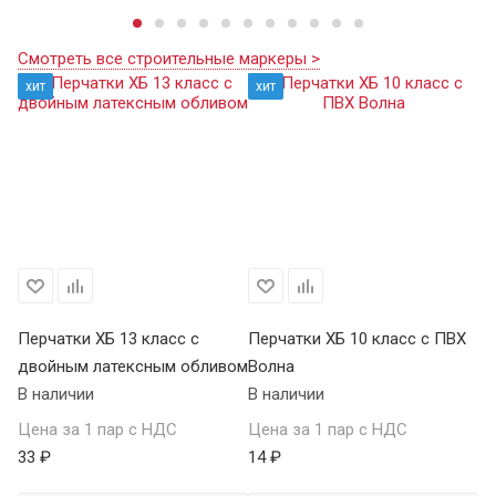
Смотреть все строительные маркеры >
хит
хит
Перчатки ХБ 13 класс с
Перчатки ХБ 10 класс с ПВХ
Пе
двойным латексным обливом
Волна
П
В наличии
В наличии
В 
Цена за 1 пар с НДС
Цена за 1 пар с НДС
Це
33 ₽
14 ₽
59