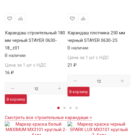
80
Карандаш строительный 180
Карандаш плотника 250 мм
Ка
мм черный STAYER 0630-
черный STAYER 0630-25
че
18_z01
В наличии
1
В наличии
В 
Цена за 1 шт с НДС
Цена за 1 шт с НДС
21 ₽
Це
16 ₽
35
В корзину
В корзину
В
Смотреть все строительные карандаши >