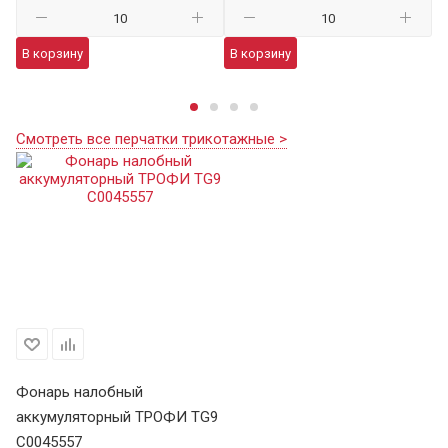
В корзину
В корзину
В
Смотреть все перчатки трикотажные >
Фонарь налобный
аккумуляторный ТРОФИ TG9
C0045557