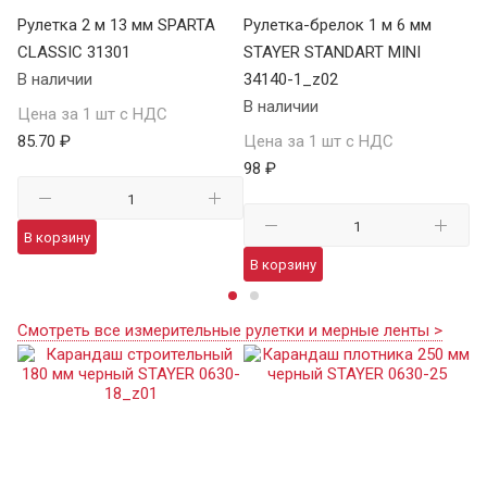
Рулетка 2 м 13 мм SPARTA
Рулетка-брелок 1 м 6 мм
Ру
CLASSIC 31301
STAYER STANDART MINI
CL
В наличии
34140-1_z02
В 
В наличии
Цена за 1 шт с НДС
Це
85.70 ₽
Цена за 1 шт с НДС
11
98 ₽
В корзину
В
В корзину
Смотреть все измерительные рулетки и мерные ленты >