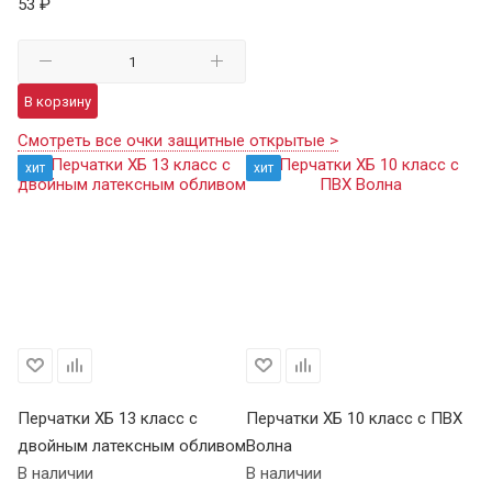
53 ₽
В корзину
Смотреть все очки защитные открытые >
хит
хит
Перчатки ХБ 13 класс с
Перчатки ХБ 10 класс с ПВХ
Пе
двойным латексным обливом
Волна
П
В наличии
В наличии
В 