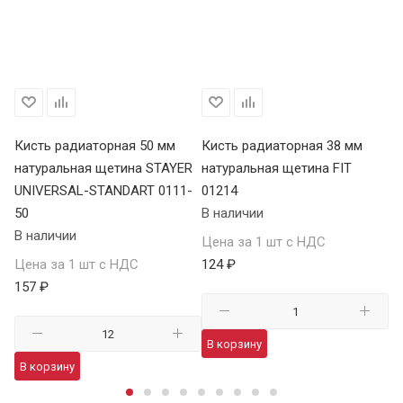
Кисть радиаторная 50 мм
Кисть радиаторная 38 мм
Ки
натуральная щетина STAYER
натуральная щетина FIT
на
UNIVERSAL-STANDART 0111-
01214
01
50
В наличии
В 
В наличии
Цена за 1 шт с НДС
Це
Цена за 1 шт с НДС
124 ₽
22
157 ₽
В корзину
В
В корзину