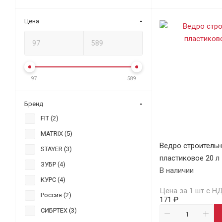
Цена
97
589
Бренд
FIT (
2
)
MATRIX (
5
)
Ведро строитель
STAYER (
3
)
пластиковое 20 л
ЗУБР (
4
)
В наличии
КУРС (
4
)
Цена за 1 шт с Н
Россия (
2
)
171 ₽
СИБРТЕХ (
3
)