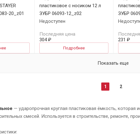
 STAYER
пластиковое с носиком 12 л
пластиков
083-20_z01
ЗУБР 06093-12_z02
ЗУБР 060
Недоступен
Недоступ
Последняя цена
Последня
304 ₽
231 ₽
нее
Подробнее
Показать еще
1
2
льное
— ударопрочная круглая пластиковая ёмкость, которая и
оительных смесей. Используется в строительстве, ремонте, прои
ристики
: