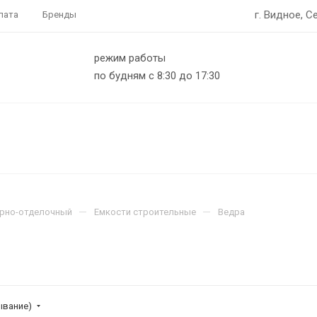
г. Видное, С
лата
Бренды
режим работы
по будням с 8:30 до 17:30
—
—
рно-отделочный
Емкости строительные
Ведра
ывание)