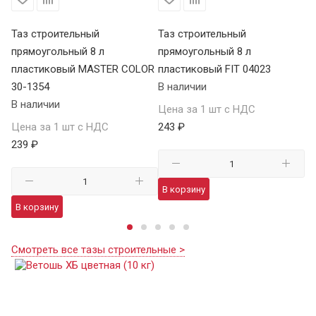
Таз строительный
Таз строительный
Та
прямоугольный 8 л
прямоугольный 8 л
пр
пластиковый MASTER COLOR
пластиковый FIT 04023
п
30-1354
В наличии
В 
В наличии
Цена за 1 шт с НДС
Це
Цена за 1 шт с НДС
243 ₽
25
239 ₽
В корзину
В
В корзину
Смотреть все тазы строительные >