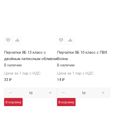
Перчатки ХБ 13 класс с
Перчатки ХБ 10 класс с ПВХ
Пе
двойным латексным обливом
Волна
П
В наличии
В наличии
В 
Цена за 1 пар с НДС
Цена за 1 пар с НДС
Це
33 ₽
14 ₽
59
В корзину
В корзину
В