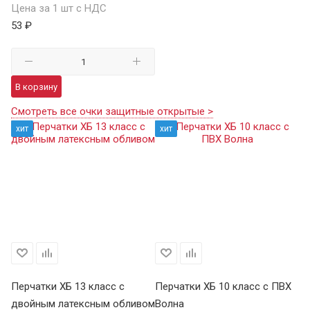
Цена за 1 шт с НДС
53 ₽
В корзину
Смотреть все очки защитные открытые >
хит
хит
Перчатки ХБ 13 класс с
Перчатки ХБ 10 класс с ПВХ
Пе
двойным латексным обливом
Волна
П