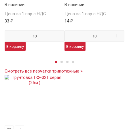
В наличии
В наличии
В 
Цена за 1 пар с НДС
Цена за 1 пар с НДС
Це
33 ₽
14 ₽
59
В корзину
В корзину
В
Смотреть все перчатки трикотажные >