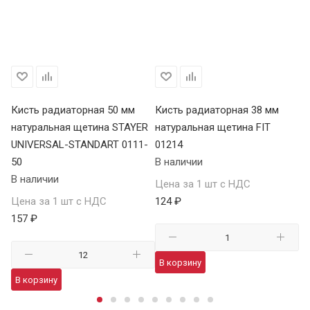
Кисть радиаторная 50 мм
Кисть радиаторная 38 мм
Ки
натуральная щетина STAYER
натуральная щетина FIT
на
UNIVERSAL-STANDART 0111-
01214
01
50
В наличии
В 
В наличии
Цена за 1 шт с НДС
Це
Цена за 1 шт с НДС
124 ₽
22
157 ₽
В корзину
В
В корзину