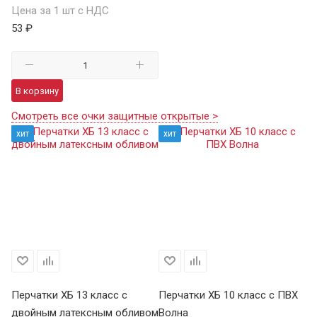
Цена за 1 шт с НДС
53 ₽
В корзину
Смотреть все очки защитные открытые >
хит
хит
Перчатки ХБ 13 класс с
Перчатки ХБ 10 класс с ПВХ
Пе
двойным латексным обливом
Волна
П