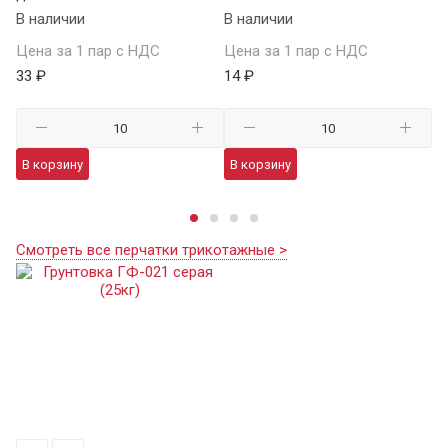
В наличии
В наличии
В 
Цена за 1 пар с НДС
Цена за 1 пар с НДС
Це
33 ₽
14 ₽
59
В корзину
В корзину
В
Смотреть все перчатки трикотажные >