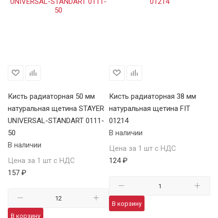
Кисть радиаторная 50 мм
Кисть радиаторная 38 мм
Ки
натуральная щетина STAYER
натуральная щетина FIT
на
UNIVERSAL-STANDART 0111-
01214
01
50
В наличии
В 
В наличии
Цена за 1 шт с НДС
Це
Цена за 1 шт с НДС
124 ₽
22
157 ₽
В корзину
В
В корзину