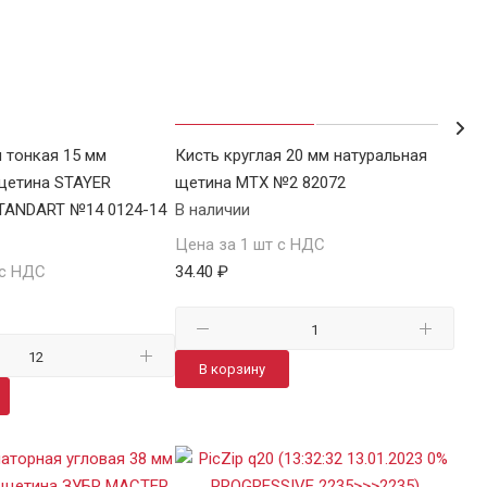
я тонкая 15 мм
Кисть круглая 20 мм натуральная
Кист
щетина STAYER
щетина MTX №2 82072
щет
TANDART №14 0124-14
В наличии
№4 
В н
Цена за 1 шт с НДС
 с НДС
34.40 ₽
Цен
39 ₽
В корзину
В