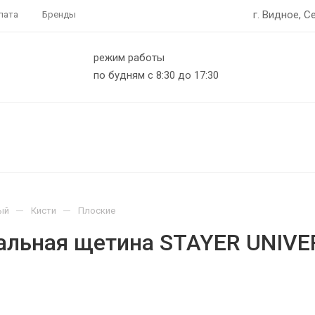
г. Видное, С
лата
Бренды
режим работы
по будням с 8:30 до 17:30
—
—
ый
Кисти
Плоские
ральная щетина STAYER UNIVE