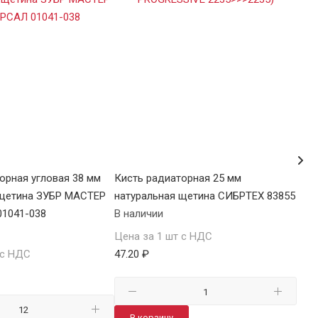
орная угловая 38 мм
Кисть радиаторная 25 мм
Кис
 щетина ЗУБР МАСТЕР
натуральная щетина СИБРТЕХ 83855
нат
1041-038
В наличии
В н
Цена за 1 шт с НДС
Цен
 с НДС
47.20 ₽
47.2
В корзину
В