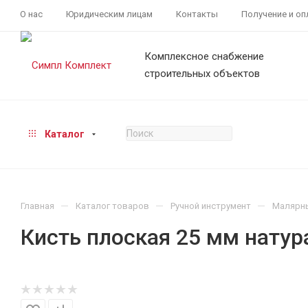
О нас
Юридическим лицам
Контакты
Получение и оп
Комплексное снабжение
строительных объектов
Каталог
—
—
—
Главная
Каталог товаров
Ручной инструмент
Малярн
Кисть плоская 25 мм нату