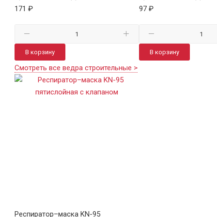
171 ₽
97 ₽
В корзину
В корзину
Смотреть все ведра строительные >
Респиратор–маска KN-95