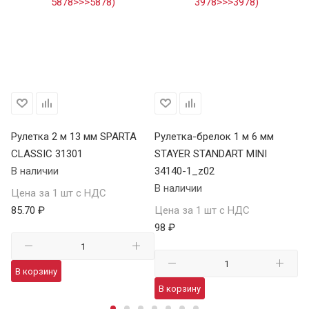
Рулетка 2 м 13 мм SPARTA
Рулетка-брелок 1 м 6 мм
Ру
CLASSIC 31301
STAYER STANDART MINI
34
В наличии
34140-1_z02
В 
В наличии
Цена за 1 шт с НДС
Це
85.70 ₽
Цена за 1 шт с НДС
10
98 ₽
В корзину
В
В корзину