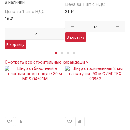
В наличии
В 
Цена за 1 шт с НДС
Цена за 1 шт с НДС
21 ₽
Це
16 ₽
35
В корзину
В корзину
В
Смотреть все строительные карандаши >