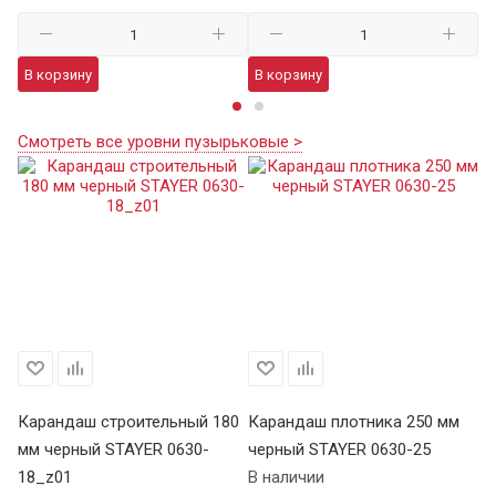
В корзину
В корзину
В
Смотреть все уровни пузырьковые >
мм
Карандаш строительный 180
Карандаш плотника 250 мм
Ка
45
мм черный STAYER 0630-
черный STAYER 0630-25
че
18_z01
В наличии
1