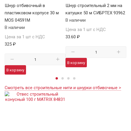
на
Шнур отбивочный в
Шнур строительный 2 мм на
Шн
пластиковом корпусе 30 м
катушке 50 м СИБРТЕХ 93962
ка
MOS 04591М
В наличии
В 
В наличии
Цена за 1 шт с НДС
Це
Цена за 1 шт с НДС
33.60 ₽
43
325 ₽
В корзину
В
В корзину
Смотреть все строительные нити и шнурки отбивочные >