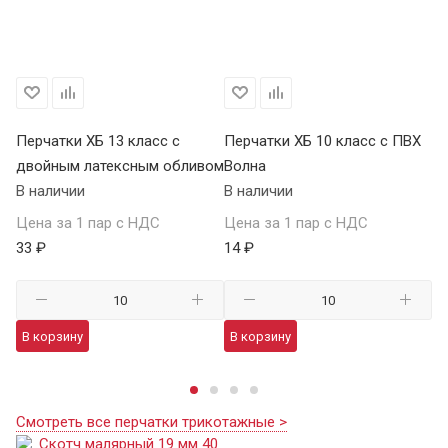
Перчатки ХБ 13 класс с
Перчатки ХБ 10 класс с ПВХ
Пе
двойным латексным обливом
Волна
П
В наличии
В наличии
В 
Цена за 1 пар с НДС
Цена за 1 пар с НДС
Це
33 ₽
14 ₽
59
В корзину
В корзину
В
Смотреть все перчатки трикотажные >