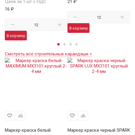
Цена за 1 шт с НДС
21 ₽
Це
16 ₽
35
В корзину
В корзину
В
Смотреть все строительные карандаши >
Маркер краска белый
Маркер краска черный SPARK
М