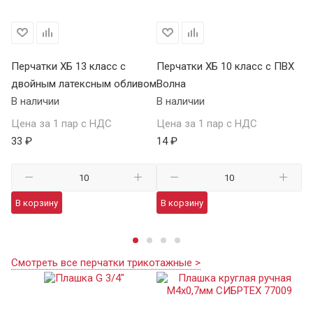
Перчатки ХБ 13 класс с
Перчатки ХБ 10 класс с ПВХ
Пе
двойным латексным обливом
Волна
П
В наличии
В наличии
В 
Цена за 1 пар с НДС
Цена за 1 пар с НДС
Це
33 ₽
14 ₽
59
В корзину
В корзину
В
Смотреть все перчатки трикотажные >