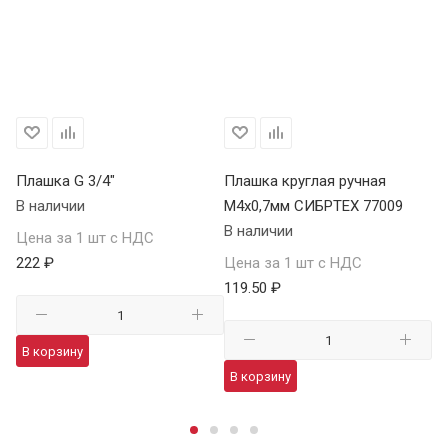
Плашка G 3/4"
Плашка круглая ручная
Пл
В наличии
М4х0,7мм СИБРТЕХ 77009
М5
В наличии
В 
Цена за 1 шт с НДС
222 ₽
Цена за 1 шт с НДС
Це
119.50 ₽
12
В корзину
В корзину
В