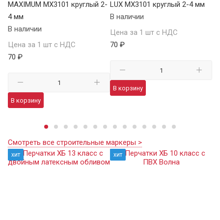
MAXIMUM MX3101 круглый 2-
LUX MX3101 круглый 2-4 мм
че
4 мм
В наличии
04
В наличии
В 
Цена за 1 шт с НДС
Цена за 1 шт с НДС
70 ₽
Це
70 ₽
41
В корзину
В корзину
В
Смотреть все строительные маркеры >
хит
хит