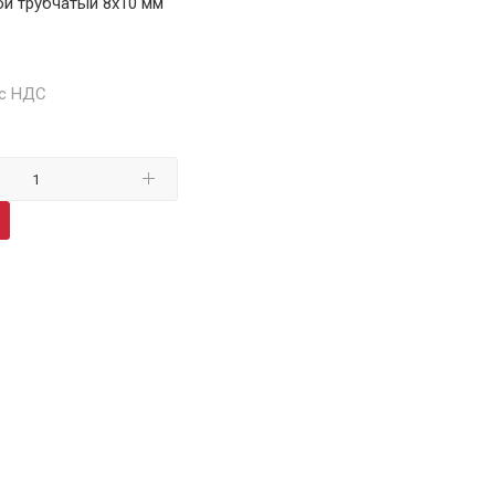
й трубчатый 8х10 мм
0
 с НДС