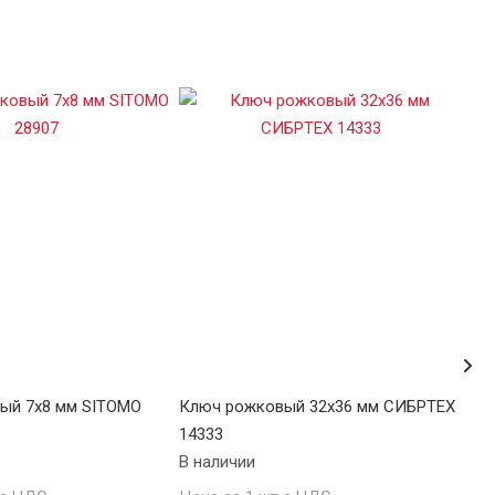
ый 7х8 мм SITOMO
Ключ рожковый 32х36 мм СИБРТЕХ
Клю
14333
143
В наличии
В н