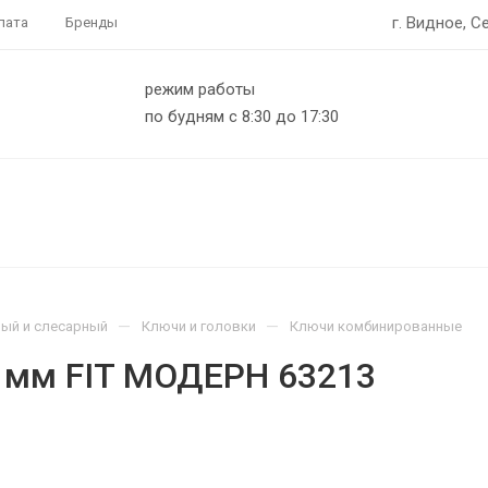
г. Видное, С
лата
Бренды
режим работы
по будням с 8:30 до 17:30
—
—
ый и слесарный
Ключи и головки
Ключи комбинированные
 мм FIT МОДЕРН 63213