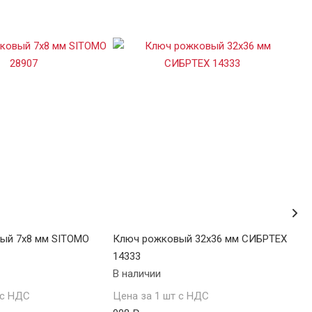
ый 7х8 мм SITOMO
Ключ рожковый 32х36 мм СИБРТЕХ
Клю
14333
143
В наличии
В н
 с НДС
Цена за 1 шт с НДС
Цен