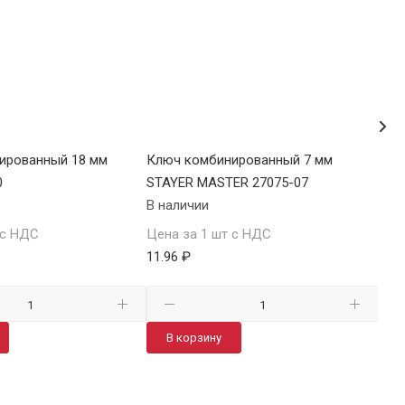
ированный 18 мм
Ключ комбинированный 7 мм
Клю
0
STAYER MASTER 27075-07
SIT
В наличии
В н
 с НДС
Цена за 1 шт с НДС
Цен
11.96 ₽
400
В корзину
В