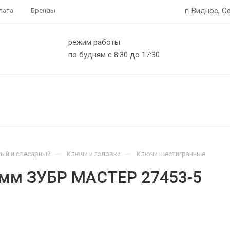
г. Видное, С
лата
Бренды
режим работы
по будням с 8:30 до 17:30
—
—
ый и слесарный
Ключи и головки
Ключи шестигранные
 мм ЗУБР МАСТЕР 27453-5