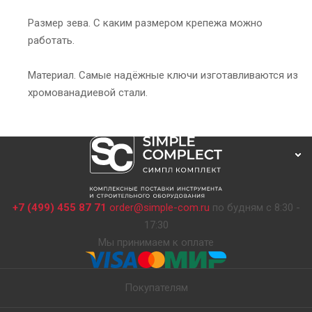
Размер зева. С каким размером крепежа можно
работать.
Материал. Самые надёжные ключи изготавливаются из
хромованадиевой стали.
+7 (499) 455 87 71
order@simple-com.ru
по будням с 8:30 -
17:30
Мы принимаем к оплате
Покупателям