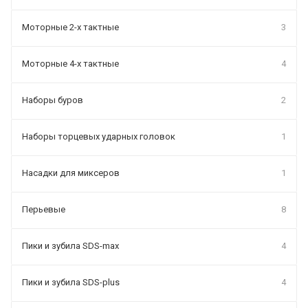
Моторные 2-х тактные
3
Моторные 4-х тактные
4
Наборы буров
2
Наборы торцевых ударных головок
1
Насадки для миксеров
1
Перьевые
8
Пики и зубила SDS-max
4
Пики и зубила SDS-plus
4