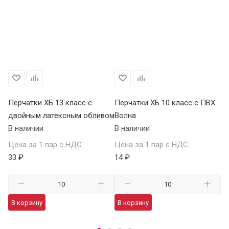
Перчатки ХБ 13 класс с
Перчатки ХБ 10 класс с ПВХ
Пе
двойным латексным обливом
Волна
П
В наличии
В наличии
В 
Цена за 1 пар с НДС
Цена за 1 пар с НДС
Це
33 ₽
14 ₽
59
В корзину
В корзину
В