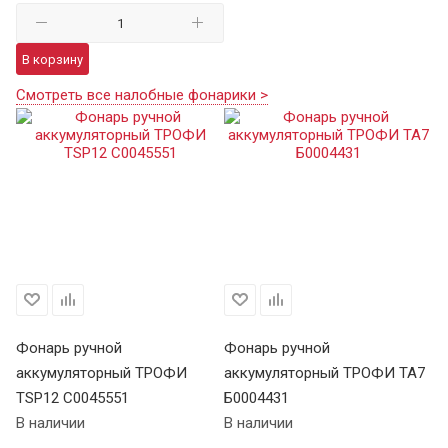
В корзину
Смотреть все налобные фонарики >
Фонарь ручной
Фонарь ручной
Ф
аккумуляторный ТРОФИ
аккумуляторный ТРОФИ TA7
а
TSP12 C0045551
Б0004431
В 
В наличии
В наличии
Це