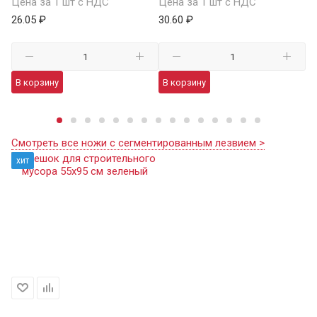
Цена за 1 шт с НДС
Цена за 1 шт с НДС
Це
26.05 ₽
30.60 ₽
35
В корзину
В корзину
В
Смотреть все ножи с сегментированным лезвием >
хит