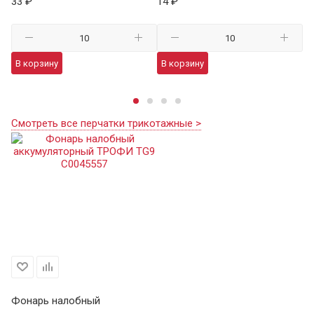
33 ₽
14 ₽
59
В корзину
В корзину
В
Смотреть все перчатки трикотажные >
Фонарь налобный