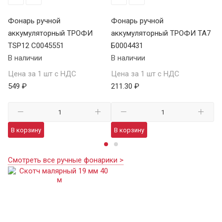
Фонарь ручной
Фонарь ручной
Ф
аккумуляторный ТРОФИ
аккумуляторный ТРОФИ TA7
а
TSP12 C0045551
Б0004431
В 
В наличии
В наличии
Це
Цена за 1 шт с НДС
Цена за 1 шт с НДС
1 
549 ₽
211.30 ₽
В
В корзину
В корзину
Смотреть все ручные фонарики >