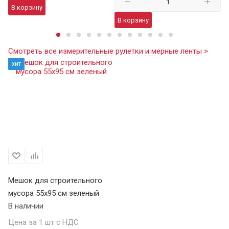
В корзину
В
В корзину
Смотреть все измерительные рулетки и мерные ленты >
хит
Мешок для строительного
мусора 55х95 см зеленый
В наличии
Цена за 1 шт с НДС