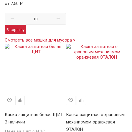
от 7,50 ₽
В корзину
Смотреть все мешки для мусора >
Каска защитная белая ЩИТ
Каска защитная с храповым
К
В наличии
механизмом оранжевая
Щ
ЭТАЛОН
В 
Цена за 1 шт с НДС