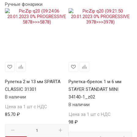
Ручные фонарики
Рулетка 2 м 13 мм SPARTA
Рулетка-брелок 1 м 6 мм
Ру
CLASSIC 31301
STAYER STANDART MINI
CL
В наличии
34140-1_z02
В 
В наличии
Цена за 1 шт с НДС
Це
85.70 ₽
Цена за 1 шт с НДС
11
98 ₽