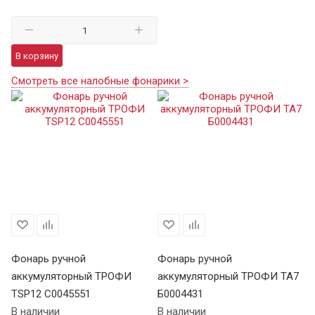
В корзину
Смотреть все налобные фонарики >
Фонарь ручной
Фонарь ручной
Ф
аккумуляторный ТРОФИ
аккумуляторный ТРОФИ TA7
а
TSP12 C0045551
Б0004431
В 
В наличии
В наличии