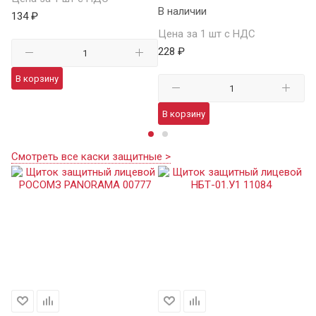
В наличии
134 ₽
Це
Цена за 1 шт с НДС
15
228 ₽
В корзину
В
В корзину
Смотреть все каски защитные >