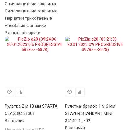
Очки защитные закрытые
Очки защитные открытые
Перчатки трикотажные
Налобные фонарики
Ручные фонарики
Рулетка 2 м 13 мм SPARTA
Рулетка-брелок 1 м 6 мм
Ру
CLASSIC 31301
STAYER STANDART MINI
CL
В наличии
34140-1_z02
В 
В наличии
Цена за 1 шт с НДС
Це