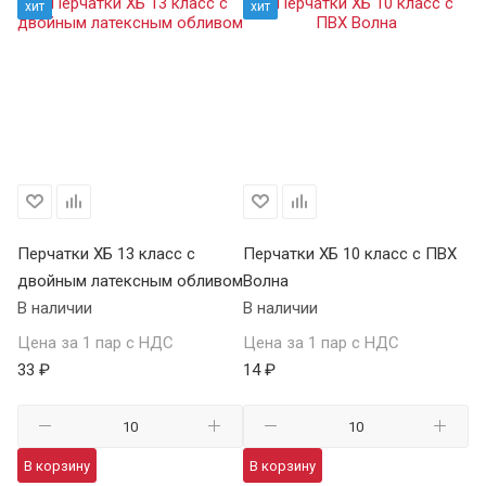
хит
хит
Перчатки ХБ 13 класс с
Перчатки ХБ 10 класс с ПВХ
Пе
двойным латексным обливом
Волна
П
В наличии
В наличии
В 
Цена за 1 пар с НДС
Цена за 1 пар с НДС
Це
33 ₽
14 ₽
59
В корзину
В корзину
В