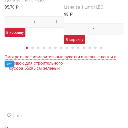
85.70 ₽
Цена за 1 шт с НДС
11
98 ₽
В корзину
В
В корзину
Смотреть все измерительные рулетки и мерные ленты >
хит