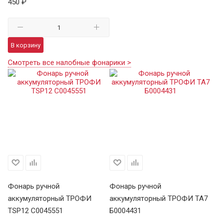
450 ₽
В корзину
Смотреть все налобные фонарики >
Фонарь ручной
Фонарь ручной
Ф
аккумуляторный ТРОФИ
аккумуляторный ТРОФИ TA7
а
TSP12 C0045551
Б0004431
В 