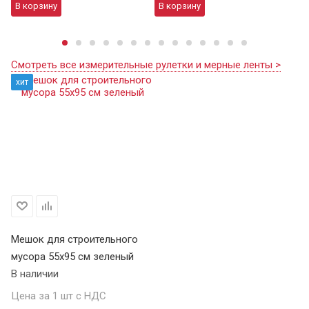
В корзину
В корзину
В
Смотреть все измерительные рулетки и мерные ленты >
хит
Мешок для строительного
мусора 55х95 см зеленый
В наличии
Цена за 1 шт с НДС