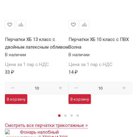
Перчатки ХБ 13 класс с
Перчатки ХБ 10 класс с ПВХ
Пе
двойным латексным обливом
Волна
П
В наличии
В наличии
В 
Цена за 1 пар с НДС
Цена за 1 пар с НДС
Це
33 ₽
14 ₽
59
В корзину
В корзину
В
Смотреть все перчатки трикотажные >