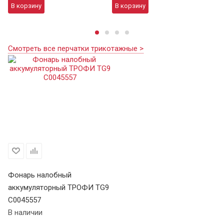
В корзину
В корзину
В
Смотреть все перчатки трикотажные >
Фонарь налобный
аккумуляторный ТРОФИ TG9
C0045557
В наличии