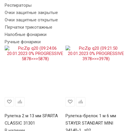
Респираторы
Очки защитные закрытые
Очки защитные открытые
Перчатки трикотажные
Налобные фонарики
Ручные фонарики
Рулетка 2 м 13 мм SPARTA
Рулетка-брелок 1 м 6 мм
Ру
CLASSIC 31301
STAYER STANDART MINI
34
В наличии
34140-1_z02
В 