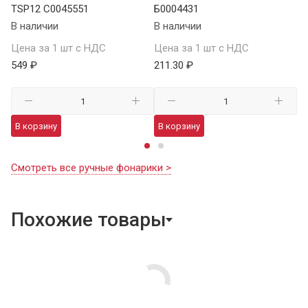
TSP12 C0045551
Б0004431
В 
В наличии
В наличии
Це
Цена за 1 шт с НДС
Цена за 1 шт с НДС
1 
549 ₽
211.30 ₽
В
В корзину
В корзину
Смотреть все ручные фонарики >
Похожие товары