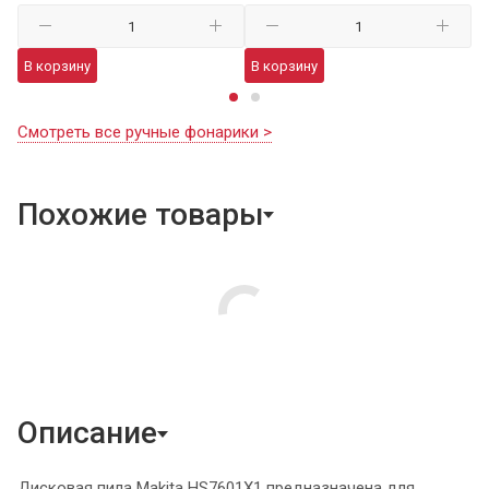
В
В корзину
В корзину
Смотреть все ручные фонарики >
Похожие товары
Описание
Дисковая пила Makita HS7601X1 предназначена для