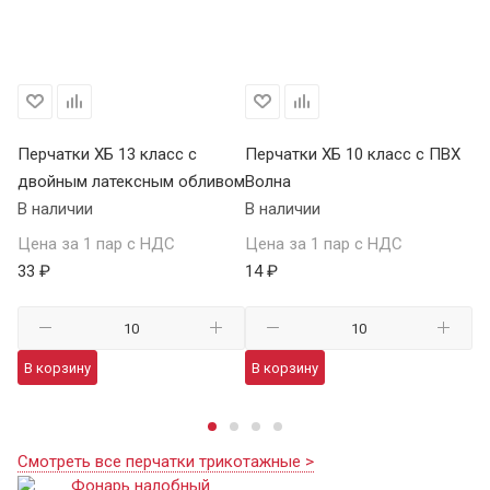
Перчатки ХБ 13 класс с
Перчатки ХБ 10 класс с ПВХ
Пе
двойным латексным обливом
Волна
П
В наличии
В наличии
В 
Цена за 1 пар с НДС
Цена за 1 пар с НДС
Це
33 ₽
14 ₽
59
В корзину
В корзину
В
Смотреть все перчатки трикотажные >