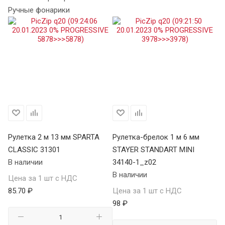
Ручные фонарики
Рулетка 2 м 13 мм SPARTA
Рулетка-брелок 1 м 6 мм
Ру
CLASSIC 31301
STAYER STANDART MINI
34
В наличии
34140-1_z02
В 
В наличии
Цена за 1 шт с НДС
Це
85.70 ₽
Цена за 1 шт с НДС
10
98 ₽