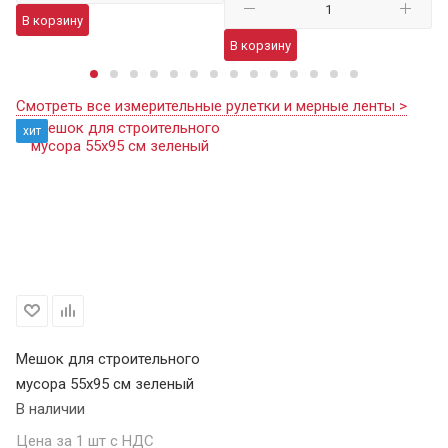
В корзину
В
В корзину
Смотреть все измерительные рулетки и мерные ленты >
хит
Мешок для строительного
мусора 55х95 см зеленый
В наличии
Цена за 1 шт с НДС