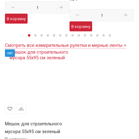
В корзину
В
В корзину
Смотреть все измерительные рулетки и мерные ленты >
хит
Мешок для строительного
мусора 55х95 см зеленый