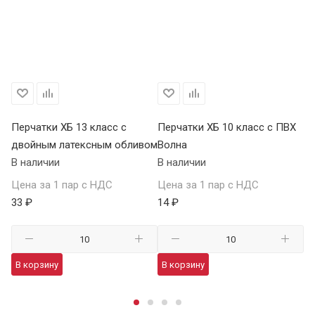
Перчатки ХБ 13 класс с
Перчатки ХБ 10 класс с ПВХ
Пе
двойным латексным обливом
Волна
П
В наличии
В наличии
В 
Цена за 1 пар с НДС
Цена за 1 пар с НДС
Це
33 ₽
14 ₽
59
В корзину
В корзину
В