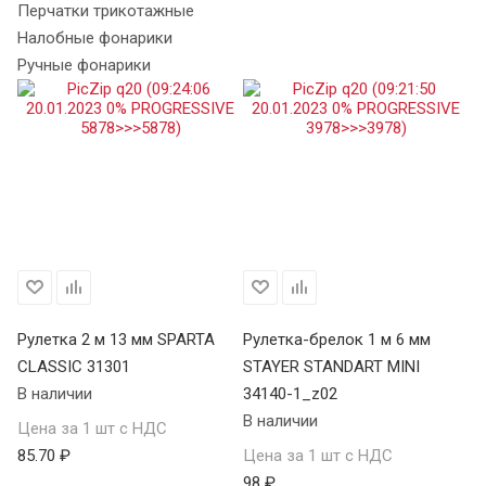
Перчатки трикотажные
Налобные фонарики
Ручные фонарики
Рулетка 2 м 13 мм SPARTA
Рулетка-брелок 1 м 6 мм
Ру
CLASSIC 31301
STAYER STANDART MINI
CL
В наличии
34140-1_z02
В 
В наличии
Цена за 1 шт с НДС
Це
85.70 ₽
Цена за 1 шт с НДС
11
98 ₽