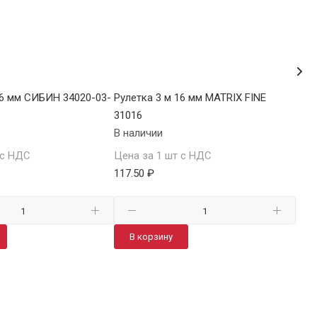
16 мм СИБИН 34020-03-
Рулетка 3 м 16 мм MATRIX FINE
Рул
31016
340
В наличии
В н
 с НДС
Цена за 1 шт с НДС
Цен
117.50 ₽
119
В корзину
В