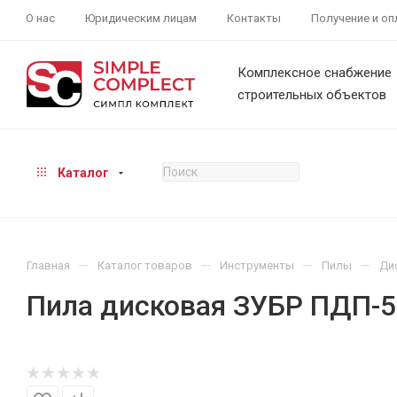
О нас
Юридическим лицам
Контакты
Получение и оп
Комплексное снабжение
строительных объектов
Каталог
—
—
—
—
Главная
Каталог товаров
Инструменты
Пилы
Ди
Пила дисковая ЗУБР ПДП-