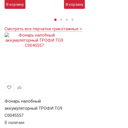
В корзину
В корзину
В
Смотреть все перчатки трикотажные >
Фонарь налобный
аккумуляторный ТРОФИ TG9
C0045557
В наличии