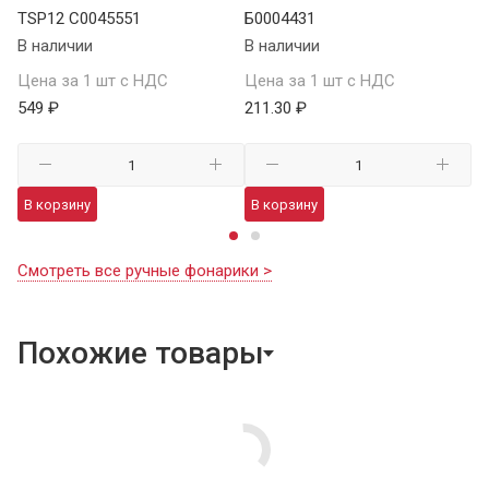
TSP12 C0045551
Б0004431
В 
В наличии
В наличии
Це
Цена за 1 шт с НДС
Цена за 1 шт с НДС
1 
549 ₽
211.30 ₽
В
В корзину
В корзину
Смотреть все ручные фонарики >
Похожие товары