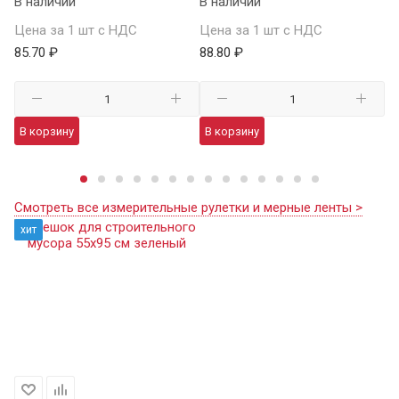
В наличии
В наличии
34
В 
Цена за 1 шт с НДС
Цена за 1 шт с НДС
85.70 ₽
88.80 ₽
Це
98
В корзину
В корзину
В
Смотреть все измерительные рулетки и мерные ленты >
хит