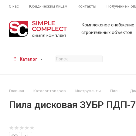
О нас
Юридическим лицам
Контакты
Получение и оп
Комплексное снабжение
строительных объектов
Каталог
—
—
—
—
Главная
Каталог товаров
Инструменты
Пилы
Ди
Пила дисковая ЗУБР ПДП-