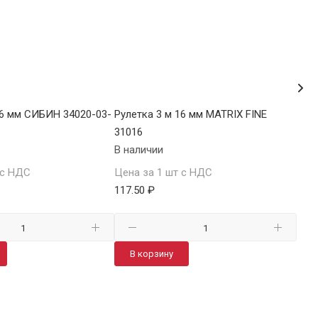
16 мм СИБИН 34020-03-
Рулетка 3 м 16 мм MATRIX FINE
Рул
31016
340
В наличии
В н
 с НДС
Цена за 1 шт с НДС
Цен
117.50 ₽
119
В корзину
В