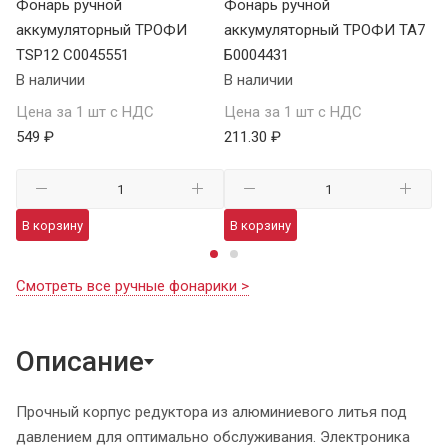
Фонарь ручной
Фонарь ручной
Ф
аккумуляторный ТРОФИ
аккумуляторный ТРОФИ TA7
а
TSP12 C0045551
Б0004431
В 
В наличии
В наличии
Це
Цена за 1 шт с НДС
Цена за 1 шт с НДС
1 
549 ₽
211.30 ₽
В
В корзину
В корзину
Смотреть все ручные фонарики >
Описание
Прочный корпус редуктора из алюминиевого литья под
давлением для оптимально обслуживания. Электроника