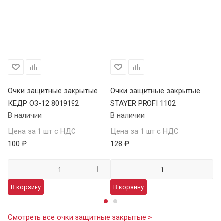
Очки защитные закрытые
Очки защитные закрытые
О
КЕДР ОЗ-12 8019192
STAYER PROFI 1102
S
В наличии
В наличии
В 
Цена за 1 шт с НДС
Цена за 1 шт с НДС
Це
100 ₽
128 ₽
12
В корзину
В корзину
В
Смотреть все очки защитные закрытые >