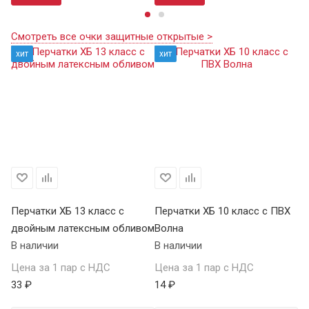
Смотреть все очки защитные открытые >
хит
хит
Перчатки ХБ 13 класс с
Перчатки ХБ 10 класс с ПВХ
Пе
двойным латексным обливом
Волна
П
В наличии
В наличии
В 
Цена за 1 пар с НДС
Цена за 1 пар с НДС
Це
33 ₽
14 ₽
59