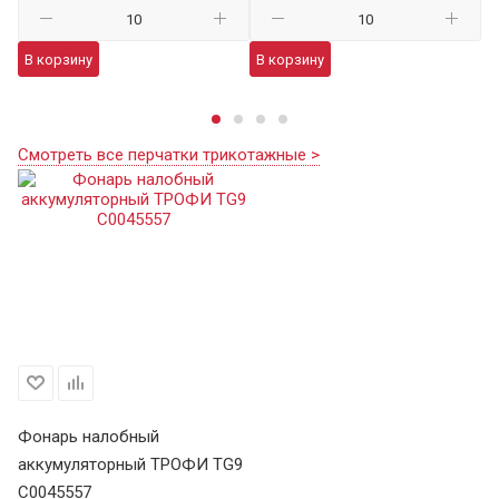
В корзину
В корзину
В
Смотреть все перчатки трикотажные >
Фонарь налобный
аккумуляторный ТРОФИ TG9
C0045557