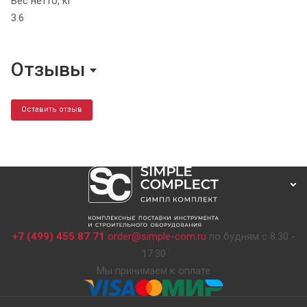
Вес нетто, кг
3.6
Отзывы
Оставить отзыв
+7 (499) 455 87 71
order@simple-com.ru
по будням с 8:30 -
17:30
Мы принимаем к оплате