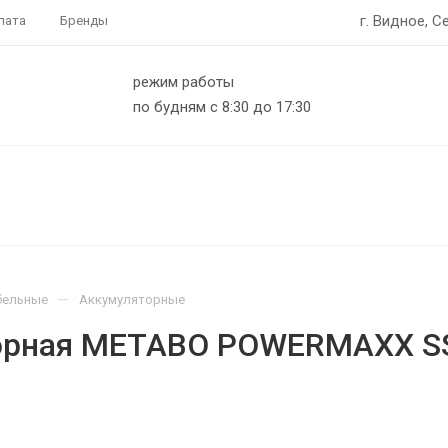
г. Видное, С
лата
Бренды
режим работы
по будням с 8:30 до 17:30
—
бельные
Аккумуляторные
торная METABO POWERMAXX SS