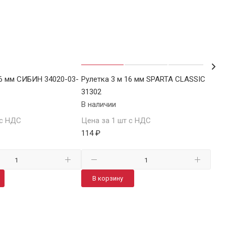
16 мм СИБИН 34020-03-
Рулетка 3 м 16 мм SPARTA CLASSIC
Руле
31302
310
В наличии
В н
 с НДС
Цена за 1 шт с НДС
Цен
114 ₽
117.
В корзину
В