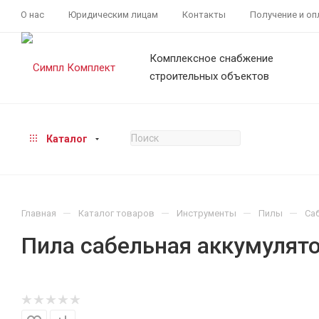
О нас
Юридическим лицам
Контакты
Получение и оп
Комплексное снабжение
строительных объектов
Каталог
—
—
—
—
Главная
Каталог товаров
Инструменты
Пилы
Са
Пила сабельная аккумуля