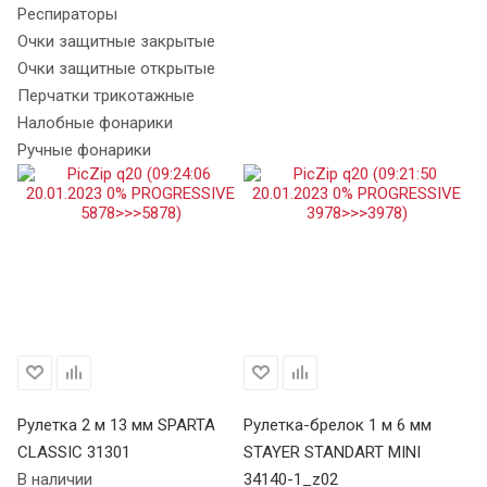
Респираторы
Очки защитные закрытые
Очки защитные открытые
Перчатки трикотажные
Налобные фонарики
Ручные фонарики
Рулетка 2 м 13 мм SPARTA
Рулетка-брелок 1 м 6 мм
Ру
CLASSIC 31301
STAYER STANDART MINI
CL
В наличии
34140-1_z02
В 