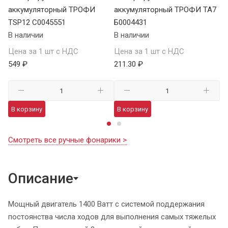
аккумуляторный ТРОФИ
аккумуляторный ТРОФИ TA7
а
TSP12 C0045551
Б0004431
В 
В наличии
В наличии
Це
Цена за 1 шт с НДС
Цена за 1 шт с НДС
1 
549 ₽
211.30 ₽
В
В корзину
В корзину
Смотреть все ручные фонарики >
Описание
Мощный двигатель 1400 Ватт с системой поддержания
постоянства числа ходов для выполнения самых тяжелых