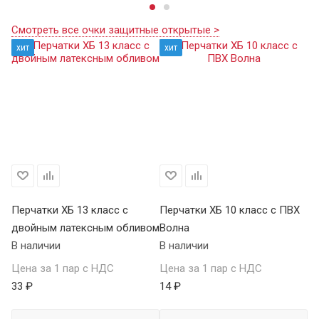
Смотреть все очки защитные открытые >
хит
хит
Перчатки ХБ 13 класс с
Перчатки ХБ 10 класс с ПВХ
Пе
двойным латексным обливом
Волна
П
В наличии
В наличии
В 
Цена за 1 пар с НДС
Цена за 1 пар с НДС
Це
33 ₽
14 ₽
59