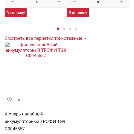
В корзину
В корзину
В
Смотреть все перчатки трикотажные >
Фонарь налобный
аккумуляторный ТРОФИ TG9
C0045557