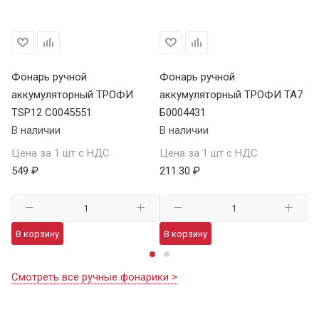
Фонарь ручной
Фонарь ручной
Ф
аккумуляторный ТРОФИ
аккумуляторный ТРОФИ TA7
а
TSP12 C0045551
Б0004431
В 
В наличии
В наличии
Це
Цена за 1 шт с НДС
Цена за 1 шт с НДС
1 
549 ₽
211.30 ₽
В
В корзину
В корзину
Смотреть все ручные фонарики >