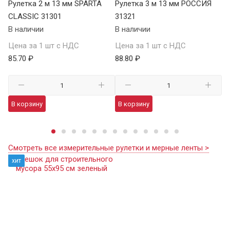
T
Рулетка 2 м 13 мм SPARTA
Рулетка 3 м 13 мм РОССИЯ
Ру
CLASSIC 31301
31321
S
В наличии
В наличии
34
В 
Цена за 1 шт с НДС
Цена за 1 шт с НДС
85.70 ₽
88.80 ₽
Це
98
В корзину
В корзину
В
Смотреть все измерительные рулетки и мерные ленты >
хит