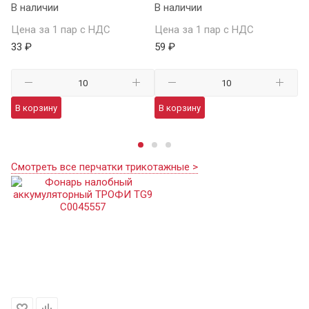
В наличии
В наличии
В 
Цена за 1 пар с НДС
Цена за 1 пар с НДС
Це
33 ₽
59 ₽
13
В корзину
В корзину
В
Смотреть все перчатки трикотажные >