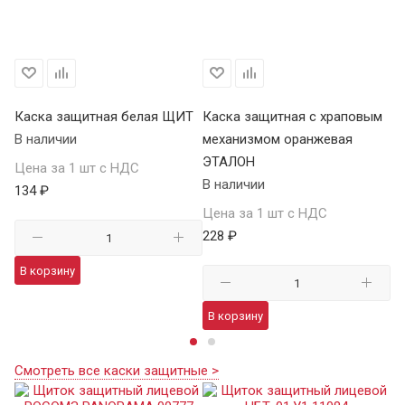
Каска защитная белая ЩИТ
Каска защитная с храповым
К
В наличии
механизмом оранжевая
Щ
ЭТАЛОН
В 
Цена за 1 шт с НДС
В наличии
134 ₽
Це
Цена за 1 шт с НДС
15
228 ₽
В корзину
В
В корзину
Смотреть все каски защитные >