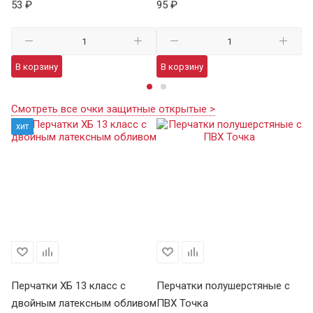
53 ₽
95 ₽
13
В корзину
В корзину
В
Смотреть все очки защитные открытые >
хит
Перчатки ХБ 13 класс с
Перчатки полушерстяные с
Пе
двойным латексным обливом
ПВХ Точка
Т