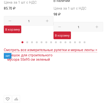
В наличии
Цена за 1 шт с НДС
Це
85.70 ₽
Цена за 1 шт с НДС
11
98 ₽
В корзину
В
В корзину
Смотреть все измерительные рулетки и мерные ленты >
хит