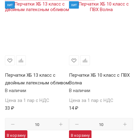
хит
хит
Перчатки ХБ 13 класс с
Перчатки ХБ 10 класс с ПВХ
Пе
двойным латексным обливом
Волна
П
В наличии
В наличии
В 
Цена за 1 пар с НДС
Цена за 1 пар с НДС
Це
33 ₽
14 ₽
59
В корзину
В корзину
В