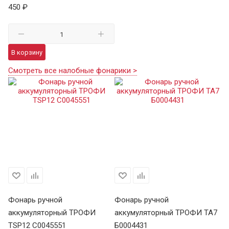
450 ₽
В корзину
Смотреть все налобные фонарики >
Фонарь ручной
Фонарь ручной
Ф
аккумуляторный ТРОФИ
аккумуляторный ТРОФИ TA7
а
TSP12 C0045551
Б0004431
В 