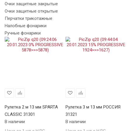
Очки защитные закрытые
Очки защитные открытые
Перчатки трикотажные
Налобные фонарики
Ручные фонарики
Рулетка 2 м 13 мм SPARTA
Рулетка 3 м 13 мм РОССИЯ
Ру
CLASSIC 31301
31321
S
В наличии
В наличии
34
В 
Цена за 1 шт с НДС
Цена за 1 шт с НДС