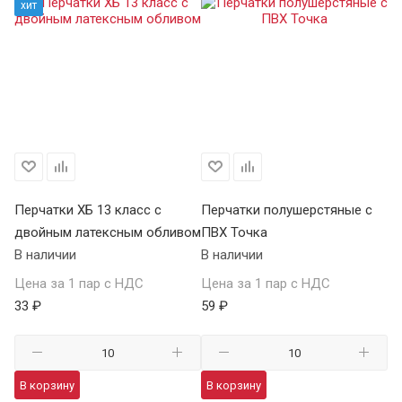
хит
Перчатки ХБ 13 класс с
Перчатки полушерстяные с
Пе
двойным латексным обливом
ПВХ Точка
Т
В наличии
В наличии
В 
Цена за 1 пар с НДС
Цена за 1 пар с НДС
Це
33 ₽
59 ₽
13
В корзину
В корзину
В