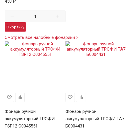
450 ₽
В корзину
Смотреть все налобные фонарики >
Фонарь ручной
Фонарь ручной
Ф
аккумуляторный ТРОФИ
аккумуляторный ТРОФИ TA7
а
TSP12 C0045551
Б0004431
В 