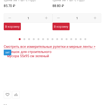
85.70 ₽
88.80 ₽
Це
98
В корзину
В корзину
В
Смотреть все измерительные рулетки и мерные ленты >
хит