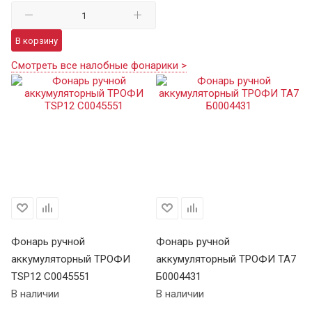
В корзину
Смотреть все налобные фонарики >
Фонарь ручной
Фонарь ручной
Ф
аккумуляторный ТРОФИ
аккумуляторный ТРОФИ TA7
а
TSP12 C0045551
Б0004431
В 
В наличии
В наличии
Це