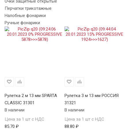
Очки защитные открытые
Перчатки трикотажные
Налобные фонарики
Ручные фонарики
Рулетка 2 м 13 мм SPARTA
Рулетка 3 м 13 мм РОССИЯ
Ру
CLASSIC 31301
31321
S
В наличии
В наличии
34
В 
Цена за 1 шт с НДС
Цена за 1 шт с НДС
85.70 ₽
88.80 ₽
Це