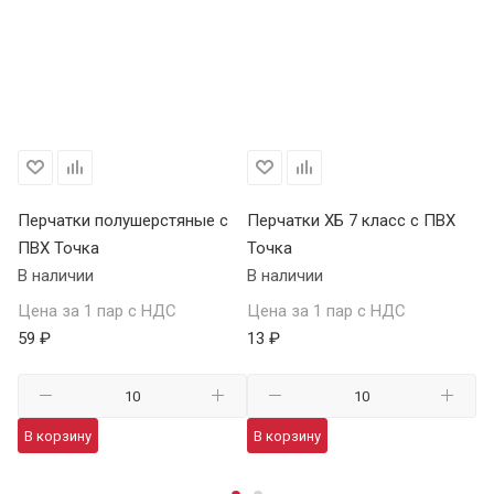
Перчатки полушерстяные с
Перчатки ХБ 7 класс с ПВХ
Пе
ПВХ Точка
Точка
д
В наличии
В наличии
ут
В 
Цена за 1 пар с НДС
Цена за 1 пар с НДС
59 ₽
13 ₽
Це
55
В корзину
В корзину
В