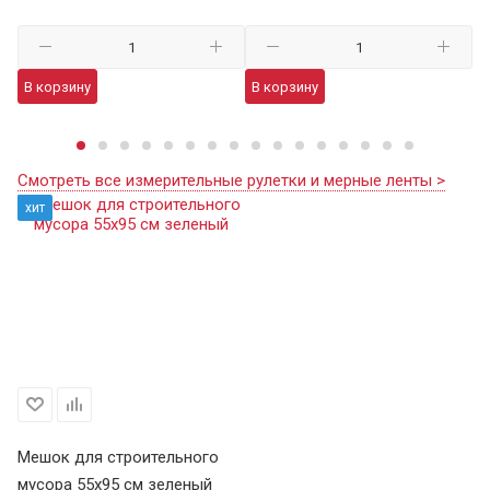
98
В корзину
В корзину
В
Смотреть все измерительные рулетки и мерные ленты >
хит
Мешок для строительного
мусора 55х95 см зеленый