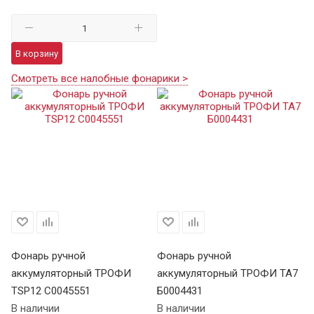
В корзину
Смотреть все налобные фонарики >
Фонарь ручной
Фонарь ручной
Ф
аккумуляторный ТРОФИ
аккумуляторный ТРОФИ TA7
а
TSP12 C0045551
Б0004431
В 
В наличии
В наличии
Це