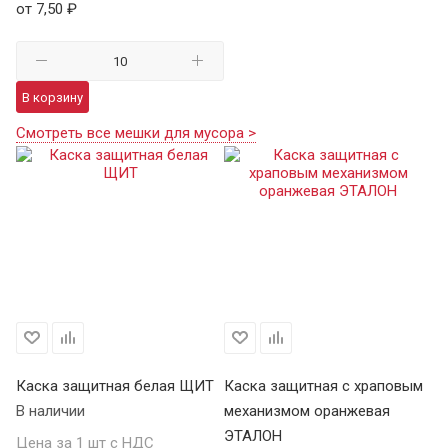
от 7,50 ₽
В корзину
Смотреть все мешки для мусора >
Каска защитная белая ЩИТ
Каска защитная с храповым
К
В наличии
механизмом оранжевая
Щ
ЭТАЛОН
В 
Цена за 1 шт с НДС