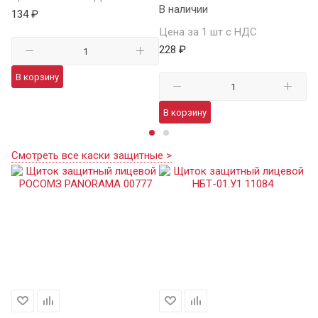
В наличии
134 ₽
Це
Цена за 1 шт с НДС
15
228 ₽
В корзину
В
В корзину
Смотреть все каски защитные >