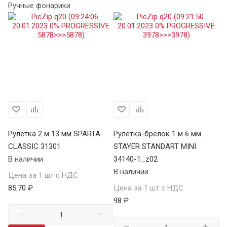
Ручные фонарики
Рулетка 2 м 13 мм SPARTA
Рулетка-брелок 1 м 6 мм
Ру
CLASSIC 31301
STAYER STANDART MINI
34
В наличии
34140-1_z02
В 
В наличии
Цена за 1 шт с НДС
Це
85.70 ₽
Цена за 1 шт с НДС
10
98 ₽