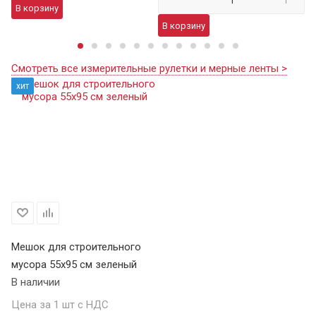
В корзину
В
В корзину
Смотреть все измерительные рулетки и мерные ленты >
хит
Мешок для строительного
мусора 55х95 см зеленый
В наличии
Цена за 1 шт с НДС