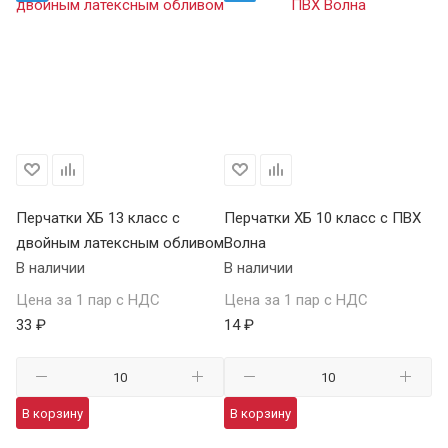
Перчатки ХБ 13 класс с
Перчатки ХБ 10 класс с ПВХ
Пе
двойным латексным обливом
Волна
П
В наличии
В наличии
В 
Цена за 1 пар с НДС
Цена за 1 пар с НДС
Це
33 ₽
14 ₽
59
В корзину
В корзину
В