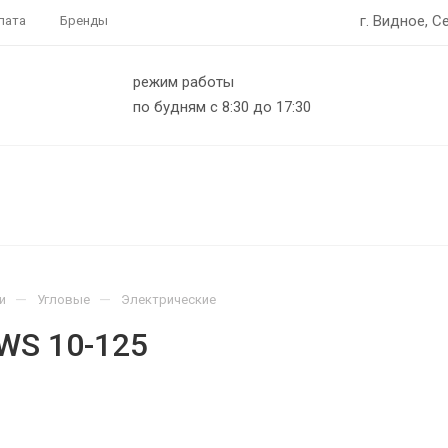
г. Видное, С
лата
Бренды
режим работы
по будням с 8:30 до 17:30
—
—
и
Угловые
Электрические
WS 10-125