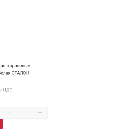
ая с храповым
белая ЭТАЛОН
 с НДС