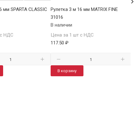
16 мм SPARTA CLASSIC
Рулетка 3 м 16 мм MATRIX FINE
Рул
31016
340
В наличии
В н
 с НДС
Цена за 1 шт с НДС
Цен
117.50 ₽
119
В корзину
В